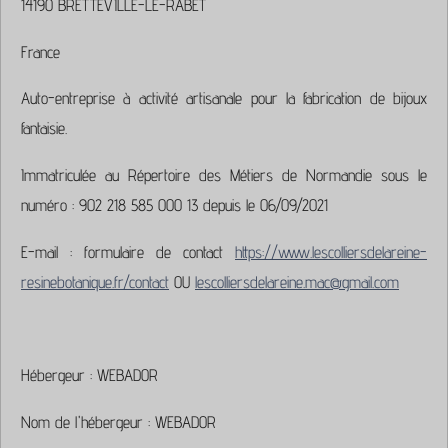
14190 BRETTEVILLE-LE-RABET
France
Auto-entreprise à activité artisanale pour la fabrication de bijoux
fantaisie.
Immatriculée au Répertoire des Métiers de Normandie sous le
numéro : 902 218 585 000 13 depuis le 06/09/2021
E-mail : formulaire de contact
https://www.lescolliersdelareine-
resinebotanique.fr/contact
OU
lescolliersdelareine.mac@gmail.com
Hébergeur : WEBADOR
Nom de l'hébergeur : WEBADOR