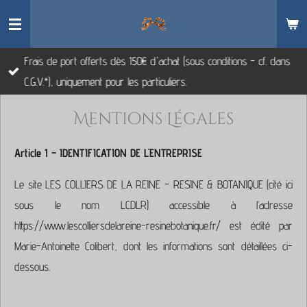
Passer
au
contenu
Frais de port offerts dès 150€ d'achat (sous conditions - cf. dans
principal
C.G.V.*), uniquement pour les particuliers.
Mentions Légales
Article 1 – IDENTIFICATION DE L'ENTREPRISE
Le site LES COLLIERS DE LA REINE – RESINE & BOTANIQUE (cité ici
sous le nom LCDLR) accessible à l’adresse
https://www.lescolliersdelareine-resinebotanique.fr/ est édité par
Marie-Antoinette Colibert, dont les informations sont détaillées ci-
dessous.