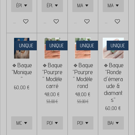
Ajouter au panier
Ajouter au panier
Épuisé
Ajouter au panie
UNIQUE
UNIQUE
UNIQUE
UNIQUE
🔹Bague
🔹Bague
🔹Bague
🔹Bague
"Monique
"Pourpre
"Pourpre
"Ronde
"
" Modèle
" Modèle
d'émera
carré
rond
ude &
60,00 €
diamant
48,00 €
48,00 €
s"
53,00 €
53,00 €
60,00 €