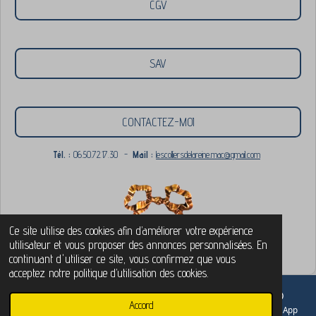
CGV
SAV
CONTACTEZ-MOI
Tél. :
06.50.72.17.30
-
Mail :
lescolliersdelareine.mac@gmail.com
Ce site utilise des cookies afin d’améliorer votre expérience
© 2021 - 2026 Les colliers de la reine - Résine & Botanique
utilisateur et vous proposer des annonces personnalisées. En
Propulsé par
Webador
continuant d'utiliser ce site, vous confirmez que vous
acceptez notre politique d’utilisation des cookies.
Accord
E-mail
Téléphone
Carte
Facebook
WhatsApp