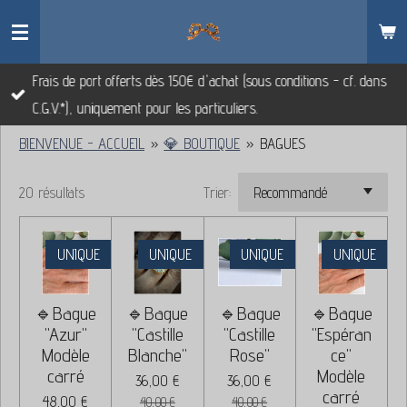
Passer
au
contenu
Frais de port offerts dès 150€ d'achat (sous conditions - cf. dans
principal
C.G.V.*), uniquement pour les particuliers.
BIENVENUE - ACCUEIL
»
💎 BOUTIQUE
»
BAGUES
20 résultats
Trier:
UNIQUE
UNIQUE
UNIQUE
UNIQUE
🔹Bague
🔹Bague
🔹Bague
🔹Bague
"Azur"
"Castille
"Castille
"Espéran
Modèle
Blanche"
Rose"
ce"
carré
Modèle
36,00 €
36,00 €
carré
48,00 €
40,00 €
40,00 €