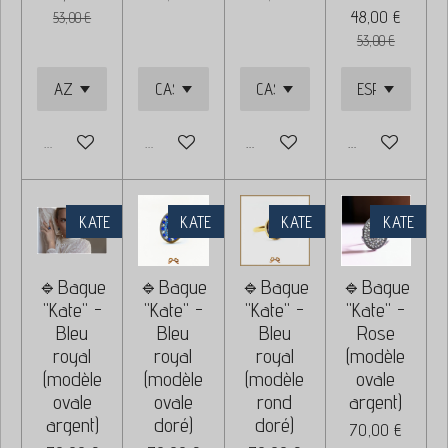
48,00 €
53,00 €
53,00 €
Épuisé
Épuisé
Ajouter au panier
Ajouter au panie
KATE
KATE
KATE
KATE
🔹Bague
🔹Bague
🔹Bague
🔹Bague
"Kate" -
"Kate" -
"Kate" -
"Kate" -
Bleu
Bleu
Bleu
Rose
royal
royal
royal
(modèle
(modèle
(modèle
(modèle
ovale
ovale
ovale
rond
argent)
argent)
doré)
doré)
70,00 €