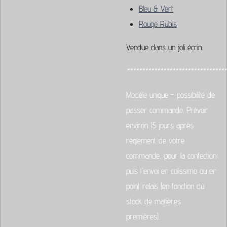
Bleu & Vert
Rouge Rubis
Vendue dans un joli écrin.
*********************************
Modèle unique - possibilité de
passer commande. Prévoir
environ 15 jours après
règlement de votre
commande, pour la confection
puis l'envoi en colissimo ou en
point relais (en fonction du
stock de matières
premières).