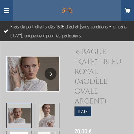
Passer
au
contenu
Frais de port offerts dès 150€ d'achat (sous conditions - cf. dans
principal
C.G.V.*), uniquement pour les particuliers.
🔹Bague
"Kate" - Bleu
royal
(modèle
ovale
argent)
KATE
70,00 €