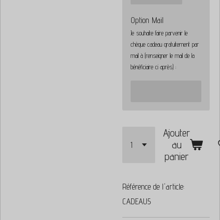
Option Mail
Je souhaite faire parvenir le
chèque cadeau gratuitement par
mail à (renseigner le mail de la
bénéficiaire ci après) :
Ajouter
au
panier
Référence de l'article:
CADEAU5