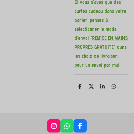
Si vous n'avez que des
cartes cadeau dans votre
panier, pensez à
sélectionner le mode
d'envoi "
REMISE EN MAINS
PROPRES GRATUITE
" dans
les choix de livraison,
pour un envoi par mail.
P
P
P
P
a
a
a
a
r
r
r
r
t
t
t
t
a
a
a
a
g
g
g
g
e
e
e
e
r
r
r
r
I
W
F