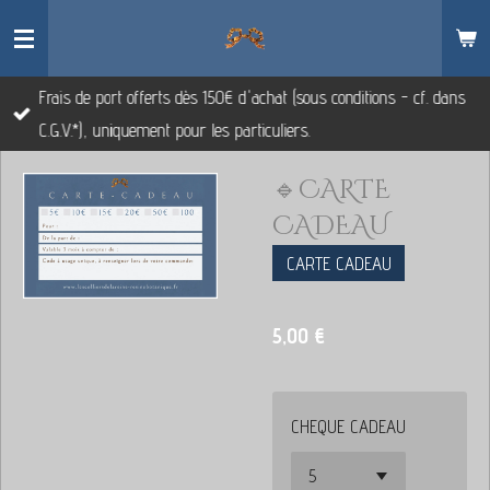
Passer
au
contenu
Frais de port offerts dès 150€ d'achat (sous conditions - cf. dans
principal
C.G.V.*), uniquement pour les particuliers.
🔹CARTE
CADEAU
CARTE CADEAU
5,00 €
CHEQUE CADEAU