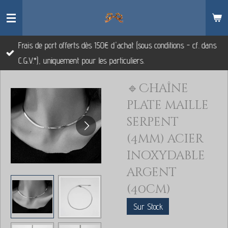
Passer
au
contenu
Frais de port offerts dès 150€ d'achat (sous conditions - cf. dans
principal
C.G.V.*), uniquement pour les particuliers.
🔹Chaîne
plate maille
serpent
(4mm) acier
inoxydable
argent
(40cm)
Sur Stock