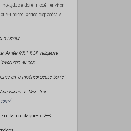
inoxydable doré trilobé : environ
 et 44 micro-perles disposées à
oi d'Amour.
-Aimée (1901-1951), religieuse
'invocation au dos :
fiance en ta miséricordieuse bonté."
 Augustines de Malestroit
t.com/
e en laiton plaqué-or 24K.
options :