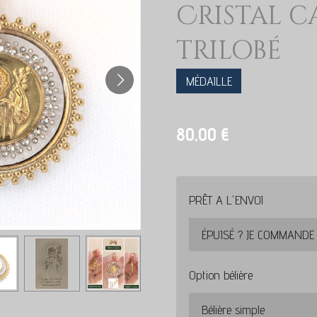
Cristal c
trilobé
MÉDAILLE
80,00 €
PRÊT A L'ENVOI
Option bélière