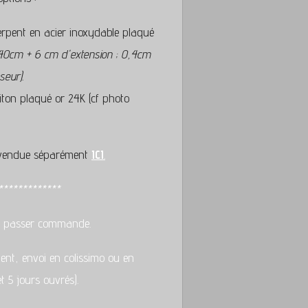
erpent en acier inoxydable plaqué
 40cm + 6 cm d'extension ; 0,4cm
seur)
.
aiton plaqué or 24K (cf photo
 vendue séparément
ICI
.
*************
de passer commande.
ent, envoi en colissimo ou en
t 5 jours ouvrés).