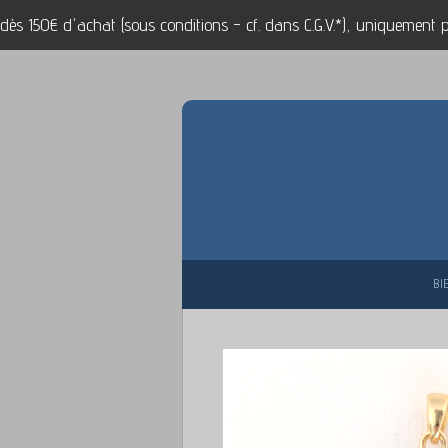
 dès 150€ d'achat (sous conditions - cf. dans C.G.V.*), uniquement po
Passer
au
contenu
principal
BI