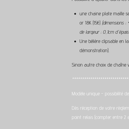
une chaine plate maille s
or 18K (15€)
(dimensions ;
de largeur ; 0,1cm d'épais
Une bélière clipsable en l
démonstration).
Sinon autre choix de chaîne
****************************
Modèle unique - possibilité 
Dès réception de votre règlem
point relais (compter entre 2 e