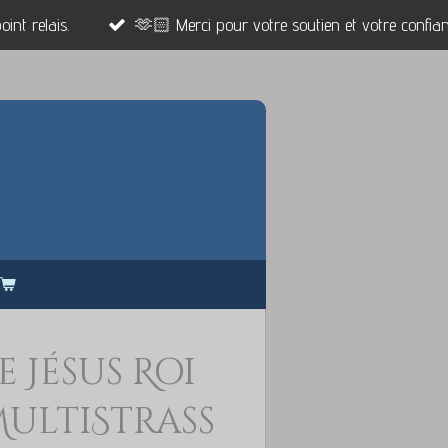
int relais.
🫶🏻 Merci pour votre soutien et votre confian
 Jésus Roi
ultiStrass