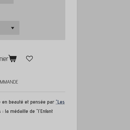
nier
OMMANDE
e en beauté et pensée par
"Les
: la médaille de "l'Enfant