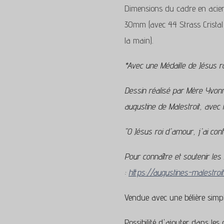
Dimensions du cadre en acier 
30mm (avec 44 Strass Cristal
la main).
*Avec une Médaille de Jésus r
Dessin réalisé par Mère Yvonne
augustine de Malestroit, avec l
"O Jésus roi d'amour, j'ai con
Pour connaître et soutenir les
:
https://augustines-malestroi
Vendue avec une bélière simpl
Possibilité d'ajouter dans les 