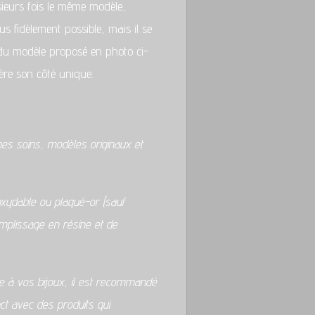
sieurs fois le même modèle,
us fidèlement possible, mais il se
 du modèle proposé en photo ci-
fère son côté unique.
mes soins, modèles originaux et
oxydable ou plaqué-or (sauf
emplissage en résine et de
ce à vos bijoux, il est recommandé
ct avec des produits qui