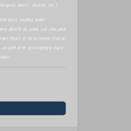
tergents divers, douche, etc...).
re bijou, veuillez éviter
ière directe du soleil, car cela peut
raies fleurs et de la résine. Chacun
 un petit écrin accompagné d’une
etien.