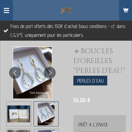
Passer
au
contenu
Frais de port offerts dès 150€ d'achat (sous conditions - cf. dans
principal
C.G.V.*), uniquement pour les particuliers.
🔹Boucles
d'oreilles
"Perles d'eau"
PERLES D'EAU
55,00 €
PRÊT A L'ENVOI