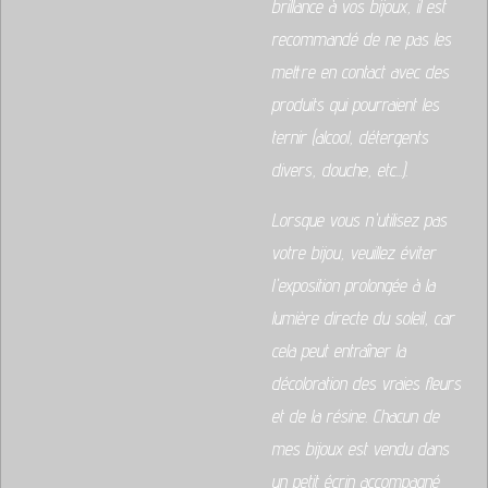
brillance à vos bijoux, il est
recommandé de ne pas les
mettre en contact avec des
produits qui pourraient les
ternir (alcool, détergents
divers, douche, etc...).
Lorsque vous n'utilisez pas
votre bijou, veuillez éviter
l'exposition prolongée à la
lumière directe du soleil, car
cela peut entraîner la
décoloration des vraies fleurs
et de la résine. Chacun de
mes bijoux est vendu dans
un petit écrin accompagné