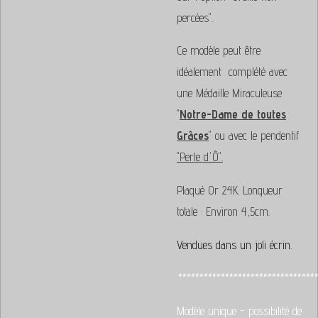
percées".
Ce modèle peut être
idéalement complété avec
une Médaille Miraculeuse
"
Notre-Dame de toutes
Grâces
" ou avec le pendentif
"Perle d'Ô".
Plaqué Or 24K.
Longueur
totale : Environ 4,5cm.
Vendues dans un joli écrin.
*********************************
Modèle unique - possibilité de